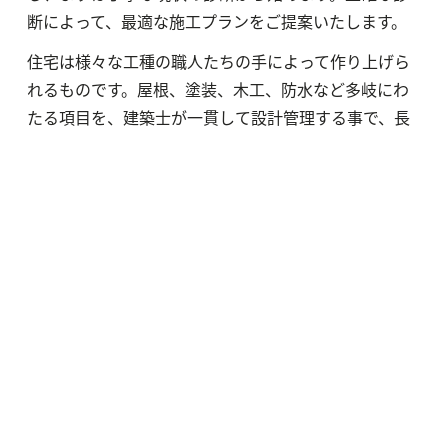
断によって、最適な施工プランをご提案いたします。
住宅は様々な工種の職人たちの手によって作り上げら
れるものです。屋根、塗装、木工、防水など多岐にわ
たる項目を、建築士が一貫して設計管理する事で、長
く安心して暮らせる住まいをご提供します。
屋根・外壁の塗装
雨漏りを直す
雨樋の交換
屋根の葺き替え
雪や凍結から家を守る
雪止めを付ける